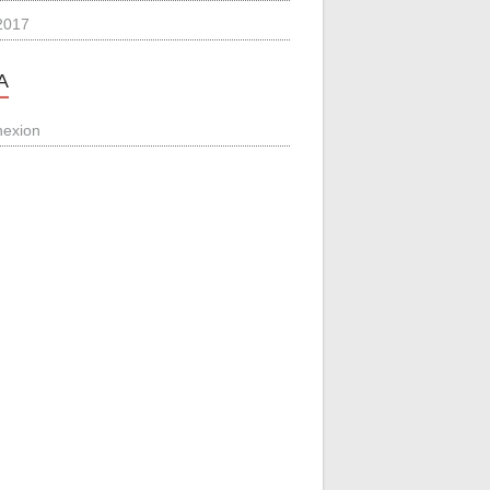
 2017
A
exion