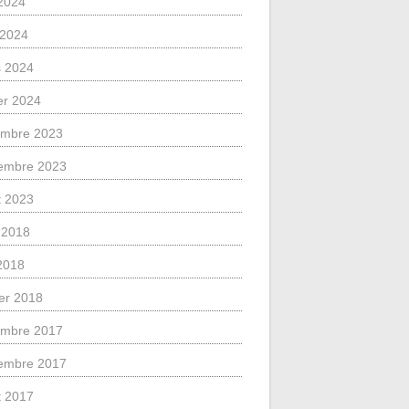
2024
l 2024
 2024
ier 2024
mbre 2023
embre 2023
et 2023
 2018
 2018
ier 2018
mbre 2017
embre 2017
et 2017