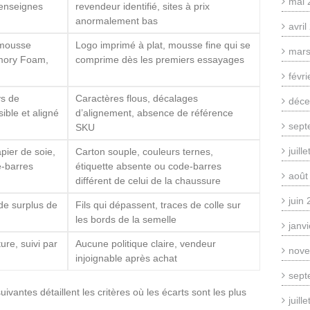
mai 
 enseignes
revendeur identifié, sites à prix
anormalement bas
avri
 mousse
Logo imprimé à plat, mousse fine qui se
mars
mory Foam,
comprime dès les premiers essayages
févr
ys de
Caractères flous, décalages
déce
sible et aligné
d’alignement, absence de référence
sept
SKU
juill
apier de soie,
Carton souple, couleurs ternes,
e-barres
étiquette absente ou code-barres
août
différent de celui de la chaussure
juin
de surplus de
Fils qui dépassent, traces de colle sur
les bords de la semelle
janv
ure, suivi par
Aucune politique claire, vendeur
nove
injoignable après achat
sept
vantes détaillent les critères où les écarts sont les plus
juill