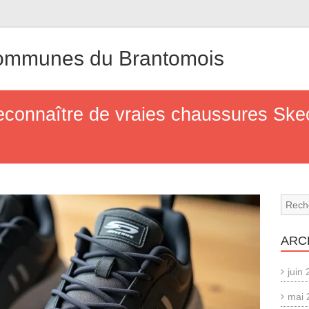
mmunes du Brantomois
econnaître de vraies chaussures Skec
ARC
juin
mai 