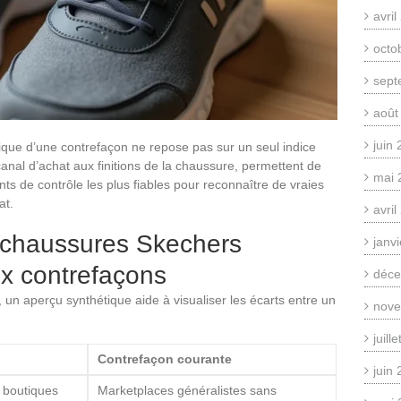
avri
octo
sept
août
juin
ique d’une contrefaçon ne repose pas sur un seul indice
canal d’achat aux finitions de la chaussure, permettent de
mai 
ts de contrôle les plus fiables pour reconnaître de vraies
at.
avri
: chaussures Skechers
janv
ux contrefaçons
déce
 un aperçu synthétique aide à visualiser les écarts entre un
nove
juill
Contrefaçon courante
juin
), boutiques
Marketplaces généralistes sans