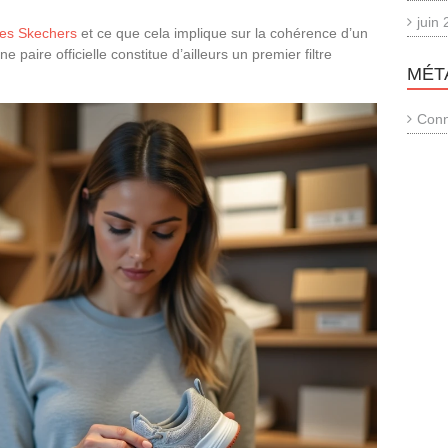
juin
res Skechers
et ce que cela implique sur la cohérence d’un
e paire officielle constitue d’ailleurs un premier filtre
MÉT
Conn