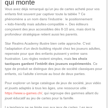
qui monte
Vous avez déjà remarqué qu’un jeu de cartes acheté pour vos
enfants finit souvent par captiver toute la tablée ? Ce
phénomène a un nom dans l’industrie : le positionnement
« kids-friendly mais adultes-compatible ». Des éditeurs
conçoivent des jeux accessibles dès 8-10 ans, mais dont la
profondeur stratégique retient aussi les parents.
Star Realms Academy illustre bien cette approche. C’est
l’adaptation d’un deck-building réputé chez les joueurs adultes,
repensée pour que des enfants puissent y entrer sans
frustration. Les règles restent simples, mais
les choix
tactiques gardent l’intérêt des joueurs expérimentés
. Ce
type de produit se distingue des jeux de société classiques pour
enfants, où l’adulte s’ennuie au bout de deux parties.
Pour explorer un large catalogue de jeux de société, jeux vidéo
et jouets adaptés à tous les âges, une ressource utile :
https://www.u-games.ch/
, qui regroupe des gammes allant du
jouet éducatif au jeu de cartes pour la famille.
La tendance ne se limite pas aux jeux de cartes. Les jeux