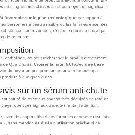
es à risque. Nombre de produits anti-chute concurrents y
s ou d’ingrédients classés à risque moyen ou significatif.
t favorable sur le plan toxicologique
par rapport à
les personnes à peau sensible ou les femmes enceintes
x substances controversées, c’est un critère de choix qui
ng de repousse.
omposition
sur l’emballage, on peut rechercher le produit directement
es de Que Choisir.
Croiser la liste INCI avec une base
vite de payer un prix premium pour une formule qui
 produits à quelques euros.
avis sur un sérum anti-chute
e est saturé de contenus sponsorisés déguisés en retours
piège, quelques signaux d’alerte méritent attention.
re, avec des superlatifs et des formules comme « résultats
 », sans mention de durée d’utilisation précise ni de