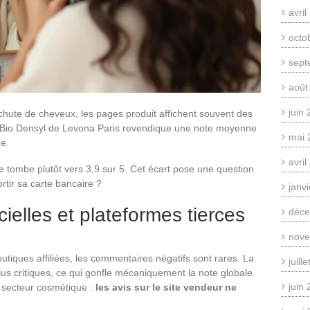
avri
octo
sept
août
juin
chute de cheveux, les pages produit affichent souvent des
m Bio Densyl de Levona Paris revendique une note moyenne
mai 
ue.
avri
e tombe plutôt vers 3,9 sur 5. Cet écart pose une question
ortir sa carte bancaire ?
janv
cielles et plateformes tierces
déce
nove
outiques affiliées, les commentaires négatifs sont rares. La
juill
plus critiques, ce qui gonfle mécaniquement la note globale.
juin
 secteur cosmétique :
les avis sur le site vendeur ne