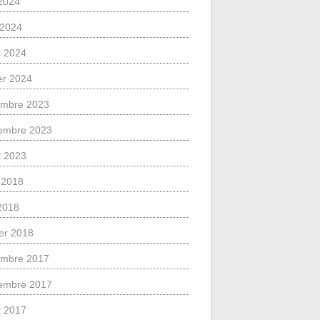
2024
l 2024
 2024
ier 2024
mbre 2023
embre 2023
et 2023
 2018
 2018
ier 2018
mbre 2017
embre 2017
et 2017