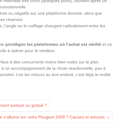
un intervalle très court (quelques jours), souvent après un
romotionnelle
res ou négatifs sur une plateforme donnée, alors que
des réserves
e, l’angle ou le coiffage changent radicalement entre les
 de
privilégier les plateformes où l’achat est vérifié
et où
icile à opérer pour le vendeur.
 face à des concurrents moins bien notés sur le plan
mite à un accompagnement de la chute réactionnelle, pas à
ancées. Lire les retours au bon endroit, c’est déjà la moitié
ement surtaxé ou gratuit ?
ice s’allume sur votre Peugeot 2008 ? Causes et astuces
→