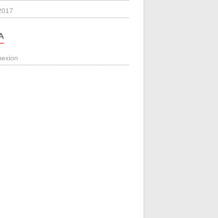
 2017
A
exion