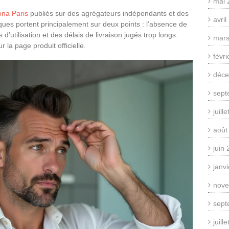
mai 
ona Paris
publiés sur des agrégateurs indépendants et des
avri
tiques portent principalement sur deux points : l’absence de
d’utilisation et des délais de livraison jugés trop longs.
mars
 la page produit officielle.
févr
déce
sept
juill
août
juin
janv
nove
sept
juill