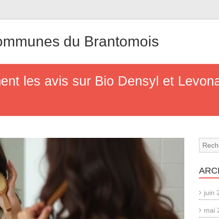
mmunes du Brantomois
ent les avis sur Bio Densyl et Levona
ARC
juin
mai 