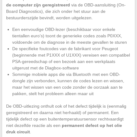
de computer zijn geregistreerd
via de OBD-aansluiting (On-
Board Diagnostics), die zich onder het stuur aan de
bestuurderszijde bevindt, worden uitgelezen.
Een eenvoudige OBD-lezer (beschikbaar voor enkele
tientallen euro’s) toont de generieke codes zoals P0XXX,
voldoende om de diagnose in de meeste gevallen te sturen
De specifieke foutcodes van de fabrikant voor Peugeot
(beginnende met P1XXX of U1XXX) vereisen een compatibel
PSA-gereedschap of een bezoek aan een werkplaats
uitgerust met de Diagbox-software
Sommige mobiele apps die via Bluetooth met een OBD-
dongle zijn verbonden, kunnen de codes lezen en wissen,
maar het wissen van een code zonder de oorzaak aan te
pakken, stelt het probleem alleen maar uit
De OBD-uitlezing onthult ook of het defect tijdelijk is (eenmalig
geregistreerd en daarna niet herhaald) of permanent. Een
tijdelijk defect op een buitentemperatuursensor rechtvaardigt
niet dezelfde reactie als een
permanent defect op het olie
druk circuit
.