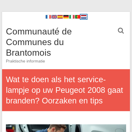
Communauté de
Communes du
Brantomois
Praktische informatie
Wat te doen als het service-
lampje op uw Peugeot 2008 gaat
branden? Oorzaken en tips