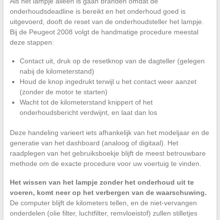
Als het lampje alleen is gaan branden omdat de
onderhoudsdeadline is bereikt en het onderhoud goed is
uitgevoerd, dooft de reset van de onderhoudsteller het lampje.
Bij de Peugeot 2008 volgt de handmatige procedure meestal
deze stappen:
Contact uit, druk op de resetknop van de dagteller (gelegen
nabij de kilometerstand)
Houd de knop ingedrukt terwijl u het contact weer aanzet
(zonder de motor te starten)
Wacht tot de kilometerstand knippert of het
onderhoudsbericht verdwijnt, en laat dan los
Deze handeling varieert iets afhankelijk van het modeljaar en de
generatie van het dashboard (analoog of digitaal). Het
raadplegen van het gebruiksboekje blijft de meest betrouwbare
methode om de exacte procedure voor uw voertuig te vinden.
Het wissen van het lampje zonder het onderhoud uit te
voeren, komt neer op het verbergen van de waarschuwing.
De computer blijft de kilometers tellen, en de niet-vervangen
onderdelen (olie filter, luchtfilter, remvloeistof) zullen stilletjes