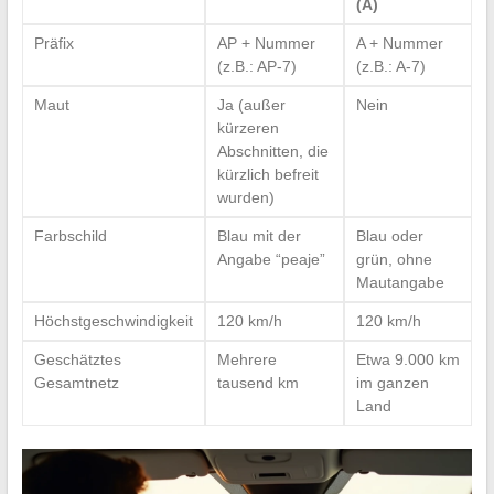
(A)
Präfix
AP + Nummer
A + Nummer
(z.B.: AP-7)
(z.B.: A-7)
Maut
Ja (außer
Nein
kürzeren
Abschnitten, die
kürzlich befreit
wurden)
Farbschild
Blau mit der
Blau oder
Angabe “peaje”
grün, ohne
Mautangabe
Höchstgeschwindigkeit
120 km/h
120 km/h
Geschätztes
Mehrere
Etwa 9.000 km
Gesamtnetz
tausend km
im ganzen
Land