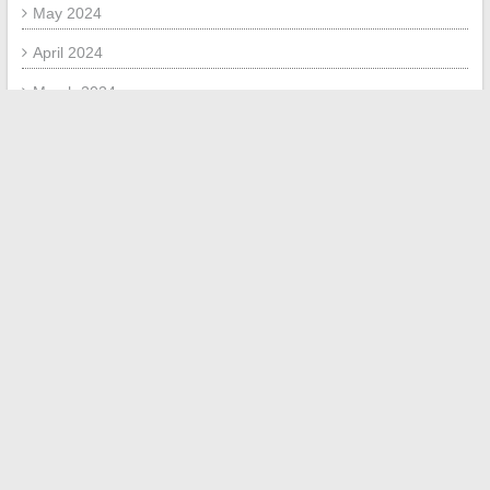
May 2024
April 2024
March 2024
February 2024
December 2023
September 2023
July 2023
August 2018
June 2018
January 2018
November 2017
September 2017
July 2017