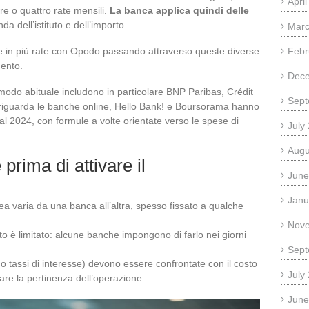
Apri
e o quattro rate mensili.
La banca applica quindi delle
nda dell’istituto e dell’importo.
Marc
 in più rate con Opodo passando attraverso queste diverse
Febr
mento.
Dec
modo abituale includono in particolare BNP Paribas, Crédit
Sept
riguarda le banche online, Hello Bank! e Boursorama hanno
dal 2024, con formule a volte orientate verso le spese di
July
Augu
prima di attivare il
June
Janu
ea varia da una banca all’altra, spesso fissato a qualche
Nov
nto è limitato: alcune banche impongono di farlo nei giorni
Sept
o tassi di interesse) devono essere confrontate con il costo
July
tare la pertinenza dell’operazione
June