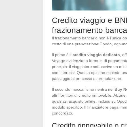
Credito viaggio e BNP
frazionamento banca
Il frazionamento bancario non è l’unica op
costo di una prenotazione Opodo, ognuno c
Il primo è il
credito viaggio dedicato
, of
Voyage evidenziano formule di pagamento in
principio: il viaggiatore sottoscrive un min
con interessi. Questa opzione richiede una
passaggio al processo di prenotazione.
Il secondo meccanismo rientra nel
Buy N
altri fornitori di credito rinnovabile. Alcu
qualsiasi acquisto online, incluso su Opo
modulo specifico. Il finanziatore paga im
concordato.
Credito rinnovabile o cr