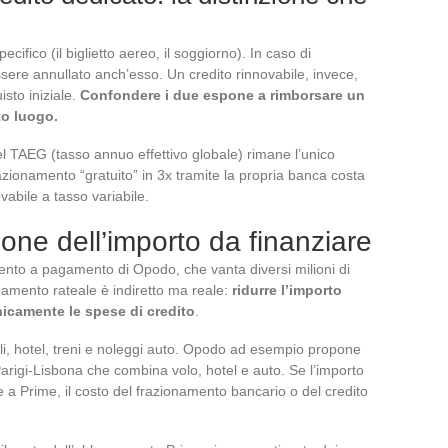
cifico (il biglietto aereo, il soggiorno). In caso di
ssere annullato anch’esso. Un credito rinnovabile, invece,
sto iniziale.
Confondere i due espone a rimborsare un
to luogo.
del TAEG (tasso annuo effettivo globale) rimane l’unico
razionamento “gratuito” in 3x tramite la propria banca costa
abile a tasso variabile.
one dell’importo da finanziare
to a pagamento di Opodo, che vanta diversi milioni di
agamento rateale è indiretto ma reale:
ridurre l’importo
icamente le spese di credito
.
i, hotel, treni e noleggi auto. Opodo ad esempio propone
arigi-Lisbona che combina volo, hotel e auto. Se l’importo
e a Prime, il costo del frazionamento bancario o del credito