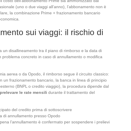
 il costo dell’abbonamento Prime sia ammortizzato dai
casionale (uno o due viaggi all’anno), l’abbonamento non è
golare, la combinazione Prime + frazionamento bancario
 economica.
ento sui viaggi: il rischio di
 un disallineamento tra il piano di rimborso e la data di
 problema concreto in caso di annullamento o modifica
nia aerea o da Opodo, il rimborso segue il circuito classico:
 un frazionamento bancario, la banca in linea di principio
 esterno (BNPL o credito viaggio), la procedura dipende dal
prelevare le rate mensili
durante il trattamento del
icipato del credito prima di sottoscrivere
sta di annullamento presso Opodo
appena l’annullamento è confermato per sospendere i prelievi