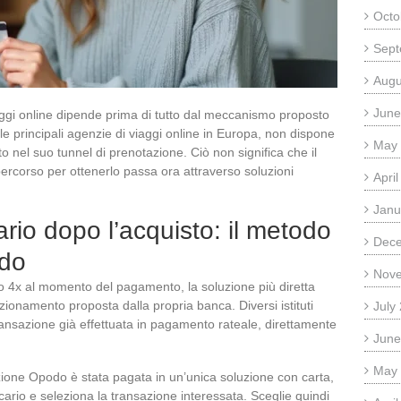
Octo
Sept
Augu
June
aggi online dipende prima di tutto dal meccanismo proposto
 principali agenzie di viaggi online in Europa, non dispone
May
o nel suo tunnel di prenotazione. Ciò non significa che il
ercorso per ottenerlo passa ora attraverso soluzioni
Apri
Janu
io dopo l’acquisto: il metodo
Dec
odo
Nov
 4x al momento del pagamento, la soluzione più diretta
frazionamento proposta dalla propria banca. Diversi istituti
July
ansazione già effettuata in pagamento rateale, direttamente
June
May
ione Opodo è stata pagata in un’unica soluzione con carta,
ancario e seleziona la transazione interessata. Sceglie quindi