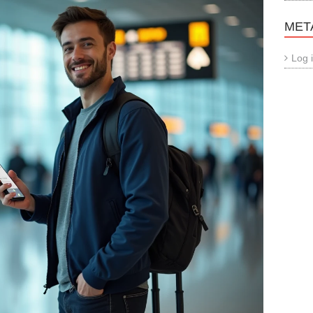
MET
Log 