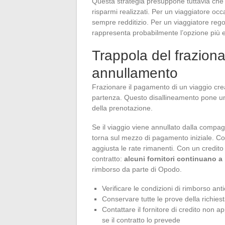
Questa strategia presuppone tuttavia che
risparmi realizzati. Per un viaggiatore oc
sempre redditizio. Per un viaggiatore re
rappresenta probabilmente l’opzione più
Trappola del frazionam
annullamento
Frazionare il pagamento di un viaggio crea
partenza. Questo disallineamento pone un
della prenotazione.
Se il viaggio viene annullato dalla compag
torna sul mezzo di pagamento iniziale. Con
aggiusta le rate rimanenti. Con un credito
contratto:
alcuni fornitori continuano a 
rimborso da parte di Opodo.
Verificare le condizioni di rimborso ant
Conservare tutte le prove della richie
Contattare il fornitore di credito non 
se il contratto lo prevede