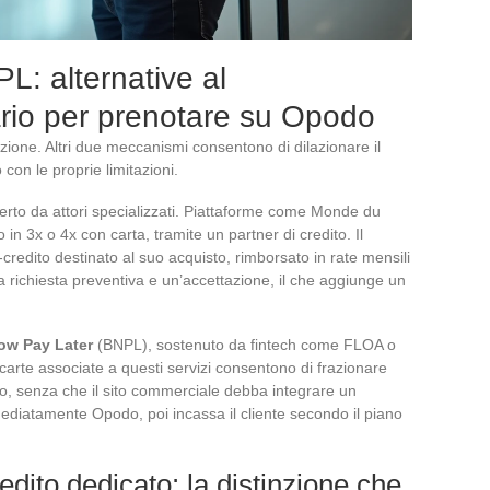
L: alternative al
rio per prenotare su Opodo
zione. Altri due meccanismi consentono di dilazionare il
on le proprie limitazioni.
ferto da attori specializzati. Piattaforme come Monde du
 3x o 4x con carta, tramite un partner di credito. Il
i-credito destinato al suo acquisto, rimborsato in rate mensili
 richiesta preventiva e un’accettazione, il che aggiunge un
ow Pay Later
(BNPL), sostenuto da fintech come FLOA o
ne carte associate a questi servizi consentono di frazionare
do, senza che il sito commerciale debba integrare un
mediatamente Opodo, poi incassa il cliente secondo il piano
edito dedicato: la distinzione che