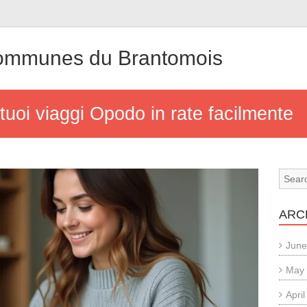
mmunes du Brantomois
tuoi viaggi Opodo in rate facilmente
ARC
June
May
Apri