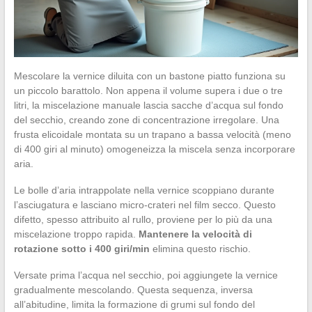
Mescolare la vernice diluita con un bastone piatto funziona su
un piccolo barattolo. Non appena il volume supera i due o tre
litri, la miscelazione manuale lascia sacche d’acqua sul fondo
del secchio, creando zone di concentrazione irregolare. Una
frusta elicoidale montata su un trapano a bassa velocità (meno
di 400 giri al minuto) omogeneizza la miscela senza incorporare
aria.
Le bolle d’aria intrappolate nella vernice scoppiano durante
l’asciugatura e lasciano micro-crateri nel film secco. Questo
difetto, spesso attribuito al rullo, proviene per lo più da una
miscelazione troppo rapida.
Mantenere la velocità di
rotazione sotto i 400 giri/min
elimina questo rischio.
Versate prima l’acqua nel secchio, poi aggiungete la vernice
gradualmente mescolando. Questa sequenza, inversa
all’abitudine, limita la formazione di grumi sul fondo del