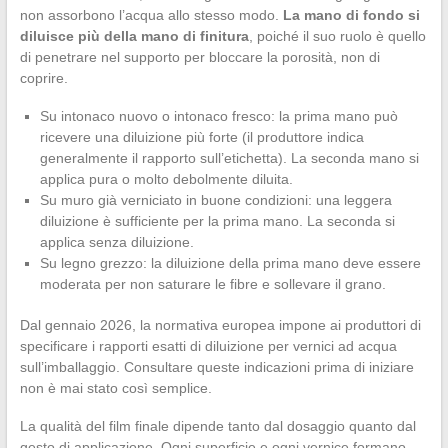
non assorbono l’acqua allo stesso modo.
La mano di fondo si
diluisce più della mano di finitura
, poiché il suo ruolo è quello
di penetrare nel supporto per bloccare la porosità, non di
coprire.
Su intonaco nuovo o intonaco fresco: la prima mano può
ricevere una diluizione più forte (il produttore indica
generalmente il rapporto sull’etichetta). La seconda mano si
applica pura o molto debolmente diluita.
Su muro già verniciato in buone condizioni: una leggera
diluizione è sufficiente per la prima mano. La seconda si
applica senza diluizione.
Su legno grezzo: la diluizione della prima mano deve essere
moderata per non saturare le fibre e sollevare il grano.
Dal gennaio 2026, la normativa europea impone ai produttori di
specificare i rapporti esatti di diluizione per vernici ad acqua
sull’imballaggio. Consultare queste indicazioni prima di iniziare
non è mai stato così semplice.
La qualità del film finale dipende tanto dal dosaggio quanto dal
gesto di applicazione. Ogni superficie e ogni vernice formano