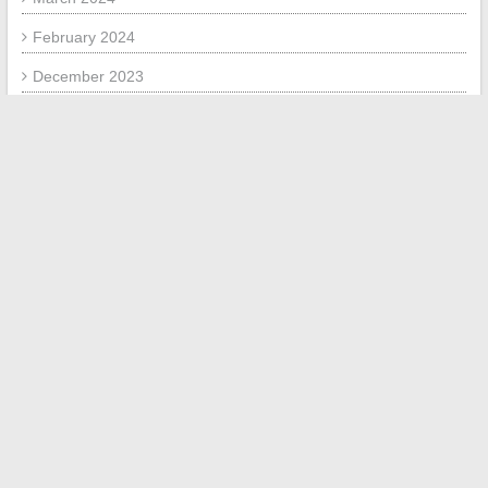
February 2024
December 2023
September 2023
July 2023
August 2018
June 2018
January 2018
November 2017
September 2017
July 2017
June 2017
META