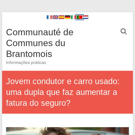
Communauté de
Communes du
Brantomois
Informações práticas
Jovem condutor e carro usado:
uma dupla que faz aumentar a
fatura do seguro?