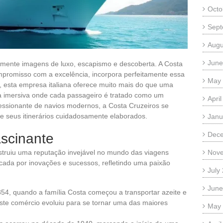
Octo
Sept
Augu
June
emente imagens de luxo, escapismo e descoberta. A Costa
ompromisso com a excelência, incorpora perfeitamente essa
May
 esta empresa italiana oferece muito mais do que uma
a imersiva onde cada passageiro é tratado como um
Apri
ssionante de navios modernos, a Costa Cruzeiros se
 e seus itinerários cuidadosamente elaborados.
Janu
Dec
ascinante
truiu uma reputação invejável no mundo das viagens
Nov
cada por inovações e sucessos, refletindo uma paixão
July
June
4, quando a família Costa começou a transportar azeite e
 Este comércio evoluiu para se tornar uma das maiores
May