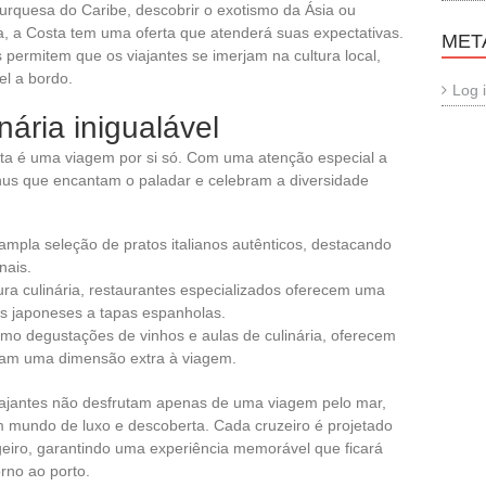
rquesa do Caribe, descobrir o exotismo da Ásia ou
, a Costa tem uma oferta que atenderá suas expectativas.
MET
ermitem que os viajantes se imerjam na cultura local,
el a bordo.
Log 
nária inigualável
ta é uma viagem por si só. Com uma atenção especial a
nus que encantam o paladar e celebram a diversidade
pla seleção de pratos italianos autênticos, destacando
nais.
a culinária, restaurantes especializados oferecem uma
his japoneses a tapas espanholas.
mo degustações de vinhos e aulas de culinária, oferecem
ntam uma dimensão extra à viagem.
viajantes não desfrutam apenas de uma viagem pelo mar,
mundo de luxo e descoberta. Cada cruzeiro é projetado
eiro, garantindo uma experiência memorável que ficará
rno ao porto.