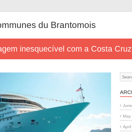
mmunes du Brantomois
gem inesquecível com a Costa Cruz
ARC
June
May
Apri