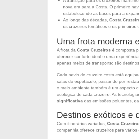
A transição para os cruzeiros maríti
nova era para a Costa. O primeiro nav
estabelecendo as bases para a expan
Ao longo das décadas,
Costa Cruzeir
os cruzeiros temáticos e os primeiros
Uma frota moderna e
A frota da
Costa Cruzeiros
é composta po
oferecer conforto ideal e uma experiênci
apenas meios de transporte; são destino
Cada navio de cruzeiro costa está equip
salas de espetáculo, passando por rest
o meio ambiente também é um aspecto cruc
ecológica de cada cruzeiro. As tecnolog
significativa
das emissões poluentes, ga
Destinos exóticos e d
Com itinerários variados,
Costa Cruzeiro
companhia oferece cruzeiros para vários