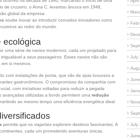
mos ocorreu na década de 1940, marcando o início de uma
Apri
io de cruzeiro, o Anna C, levantou âncora em 1948,
Marc
são global da empresa.
os
soube inovar ao introduzir conceitos inovadores como
Febr
 cruzeiros ao redor do mundo.
Dec
 ecológica
Sept
r uma série de navios modernos, cada um projetado para
a inigualável a seus passageiros. Esses navios não são
July
s em si mesmos.
Augu
ado com instalações de ponta, que vão de spas luxuosos a
June
aurantes gastronômicos. O compromisso da companhia com
ial, com iniciativas voltadas para reduzir a pegada
Janu
ias avançadas utilizadas a bordo permitem uma
redução
rantindo ao mesmo tempo uma eficiência energética ideal.
Nov
Sept
iversificados
s
permite que os viajantes explorem destinos fascinantes. A
July
 continentes, cada um prometendo aventuras únicas.
June