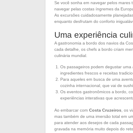
Se você sonha em navegar pelos mares tu
navegar pelas costas íngremes da Europa
As excursões cuidadosamente planejadas p
enquanto desfrutam do conforto inigualáv
Uma experiência culi
A gastronomia a bordo dos navios da Cos
cada detalhe, os chefs a bordo criam me
culinária mundial.
Os passageiros podem degustar uma am
ingredientes frescos e receitas tradicio
Para aqueles em busca de uma aventur
cozinha internacional, que vai de sus
Os eventos gastronômicos a bordo, co
experiências interativas que acresce
Ao embarcar com
Costa Cruzeiros
, os 
mas também de uma imersão total em um 
para atender aos desejos de cada passag
gravada na memória muito depois do reto