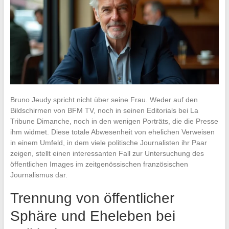
Bruno Jeudy spricht nicht über seine Frau. Weder auf den
Bildschirmen von BFM TV, noch in seinen Editorials bei La
Tribune Dimanche, noch in den wenigen Porträts, die die Presse
ihm widmet. Diese totale Abwesenheit von ehelichen Verweisen
in einem Umfeld, in dem viele politische Journalisten ihr Paar
zeigen, stellt einen interessanten Fall zur Untersuchung des
öffentlichen Images im zeitgenössischen französischen
Journalismus dar.
Trennung von öffentlicher
Sphäre und Eheleben bei